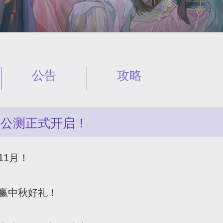
公告
攻略
OS公测正式开启！
11月！
与赢中秋好礼！