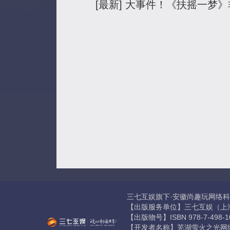
[最新] 大事件！《扶摇一梦
三七互娱旗下·安徽尚趣玩网络科技有
【出版服务单位】三七互娱（上
【出版物号】ISBN 978-7-498
【开发者名称】芜湖萤火之光网