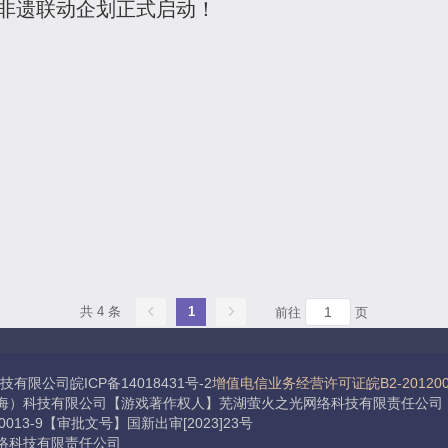
》非遗联动企划正式启动！
共 4 条
1
前往
页
限公司皖ICP备14018431号-2
增值电信业务经营许可证皖B2-201200
海）科技有限公司【游戏著作权人】芜湖萤火之光网络科技有限责任公司
-10013-9【审批文号】国新出审[2023]23号
络科技有限责任公司