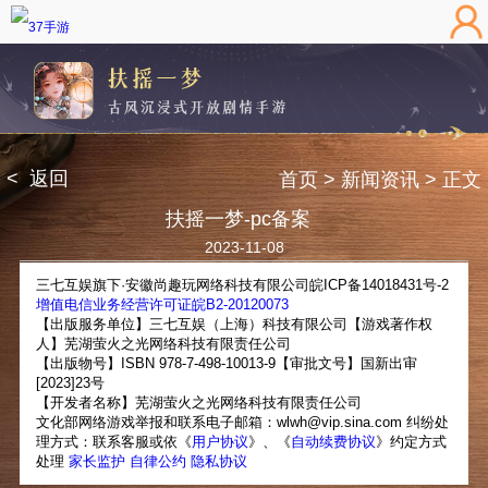
< 返回
首页
> 新闻资讯
> 正文
扶摇一梦-pc备案
2023-11-08
三七互娱旗下·安徽尚趣玩网络科技有限公司皖ICP备14018431号-2
增值电信业务经营许可证皖B2-20120073
【出版服务单位】三七互娱（上海）科技有限公司【游戏著作权
人】芜湖萤火之光网络科技有限责任公司
【出版物号】ISBN 978-7-498-10013-9【审批文号】国新出审
[2023]23号
【开发者名称】芜湖萤火之光网络科技有限责任公司
文化部网络游戏举报和联系电子邮箱：wlwh@vip.sina.com 纠纷处
理方式：联系客服或依《
用户协议
》、《
自动续费协议
》约定方式
处理
家长监护
自律公约
隐私协议