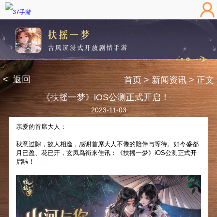
< 返回
首页
> 新闻资讯
> 正文
《扶摇一梦》iOS公测正式开启！
2023-11-03
亲爱的首席大人：
秋意过隙，故人相逢，感谢首席大人不倦的陪伴与等待。如今盛都
月已盈、花已开，玄凤鸟衔来佳讯：《扶摇一梦》iOS公测正式开
启啦！