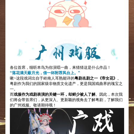
各位首席，细听本鸟为你演唱一曲，来猜猜这是什么作品！
“落花满天蔽月光，借一杯附荐凤台上。”
啾~这段戏词出自于岭南人耳熟能详的
粤剧名剧之一《帝女花》
。
粤剧作为我们的国家级非物质文化遗产，更是我国戏曲界的瑰宝之
一。
而
戏服作为戏剧表演的关键一环，却鲜少被人了解
。因此，本次我
们将会带首席们，从更深入、更新颖的视角去了解粤剧，了解我们
的广州戏服。敬请期待哦！