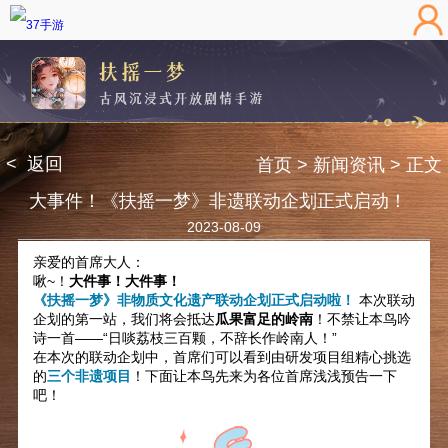
< 返回
首页
> 新闻资讯
> 正文
大事件！《扶摇一梦》非遗联动企划正式启动！
2023-08-09
亲爱的首席大人：
啾~！
大件事！大件事！
《扶摇一梦》非物质文化遗产联动企划正式启动啦！
本次联动
企划的第一站，我们将会抵达
瓜果富足的岭南
！不禁让本鸟吟
诗一首——“日啖荔枝三百颗，不辞长作岭南人！”
在本次的联动企划中，首席们可以看到由研发项目组精心挑选
的
三个非遗项目
！下面让本鸟先来为各位首席浅浅预告一下
吧！